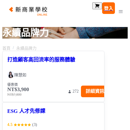
登入
永續品牌力
首頁
永續品牌力
打造顧客高回流率的服務體驗
陳慧如
優惠價
NT$3,900
詳細資訊
272
NT$7,800
ESG 人才先修課
4.5
(
3
)