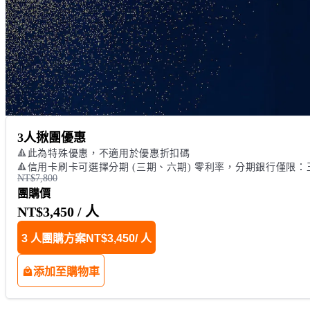
3人揪團優惠
🔺此為特殊優惠，不適用於優惠折扣碼 

🔺信用卡刷卡可選擇分期 (三期、六期) 零利率，分期銀行僅限
NT$7,800
團購價
NT$3,450
/ 人
3 人團購方案
NT$3,450
/ 人
添加至購物車