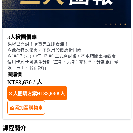
3人揪團優惠
課程已開課！購買完立即看課！

🔺此為特殊優惠，不適用於優惠折扣碼

🔺10/17 (四) 中午 12:00 正式開課後，不限時間重複觀看 

信用卡刷卡可選擇分期 (三期、六期) 零利率，分期銀行僅
限：玉山、台新銀行
團購價
NT$3,630
/ 人
3 人團購方案
NT$3,630
/ 人
添加至購物車
課程簡介