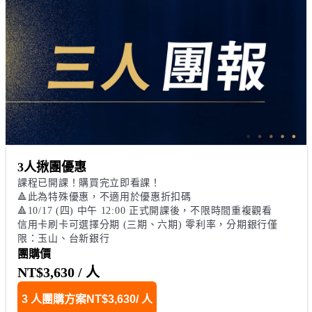
3人揪團優惠
課程已開課！購買完立即看課！

🔺此為特殊優惠，不適用於優惠折扣碼

🔺10/17 (四) 中午 12:00 正式開課後，不限時間重複觀看 

信用卡刷卡可選擇分期 (三期、六期) 零利率，分期銀行僅
限：玉山、台新銀行
團購價
NT$3,630
/ 人
3 人團購方案
NT$3,630
/ 人