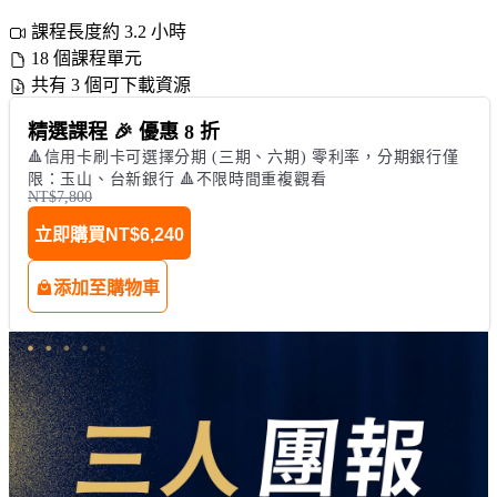
課程長度約 3.2 小時
18 個課程單元
共有 3 個可下載資源
精選課程 🎉 優惠 8 折
🔺信用卡刷卡可選擇分期 (三期、六期) 零利率，分期銀行僅
限：玉山、台新銀行 🔺不限時間重複觀看
NT$7,800
立即購買
NT$6,240
添加至購物車